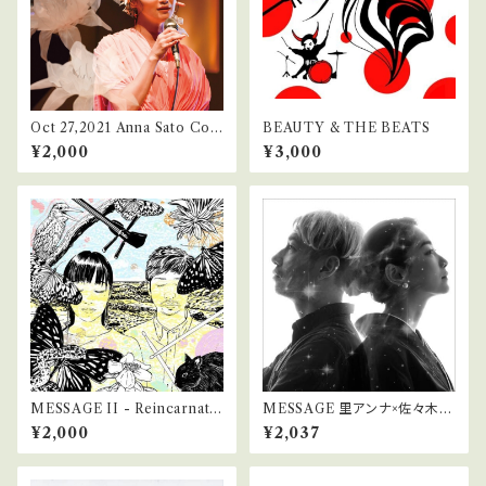
Oct 27,2021 Anna Sato Con
BEAUTY & THE BEATS
cert at Hakuju Hall / LIVE
¥2,000
¥3,000
CD
MESSAGE II - Reincarnatio
MESSAGE 里アンナ×佐々木俊
n
之
¥2,000
¥2,037