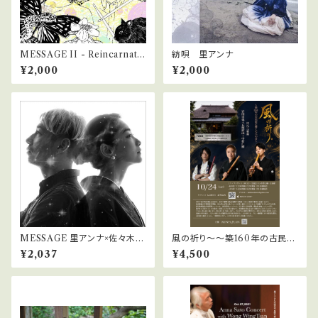
MESSAGE II - Reincarnatio
紡唄 里アンナ
n
¥2,000
¥2,000
MESSAGE 里アンナ×佐々木俊
風の祈り〜〜築160年の古民家
之
に響く尺八の音〜 / 昼の宴
¥2,037
¥4,500