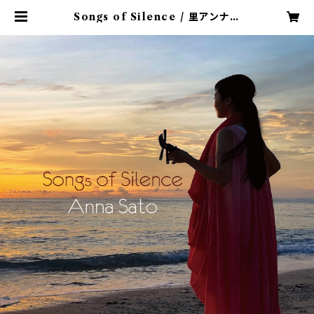
Songs of Silence / 里アンナ
（CD) | MINFA SHOP