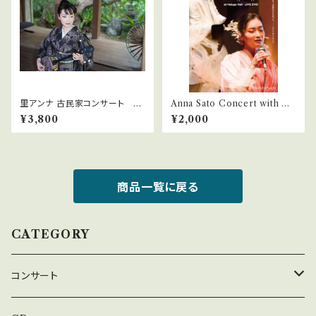
里アンナ 古民家コンサート 昼
Anna Sato Concert with W
の宴
ong WingTsan at Hakuju H
¥3,800
¥2,000
all / LIVE DVD
商品一覧に戻る
CATEGORY
コンサート