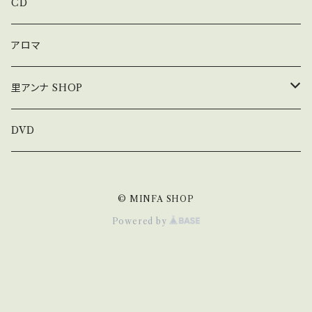
上松美香コンサート
CD
アロマ
里アンナ SHOP
コンサート
DVD
オリジナル手ぬぐい
© MINFA SHOP
オリジナルマスク
Powered by