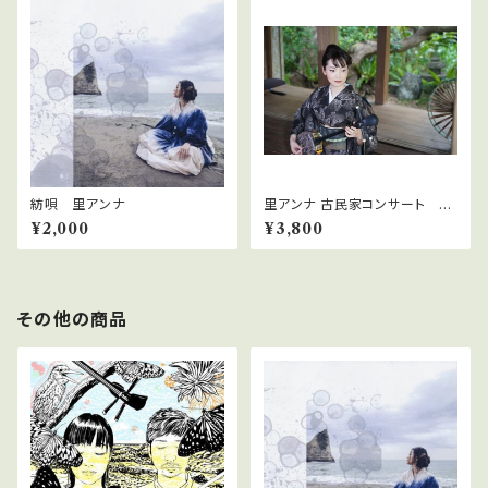
紡唄 里アンナ
里アンナ 古民家コンサート 夕
の宴
¥2,000
¥3,800
その他の商品