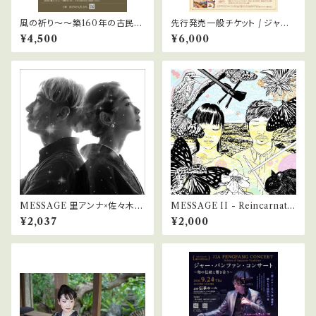
風の祈り〜〜築160年の古民家
先行発売一般チケット / ジャー・
に響く尺八の音〜 / 昼の宴
パンファン・コンサート 〜和の
¥4,500
¥6,000
伝統と響き合う 一般チケット
MESSAGE 里アンナ×佐々木俊
MESSAGE II - Reincarnatio
之
n
¥2,037
¥2,000