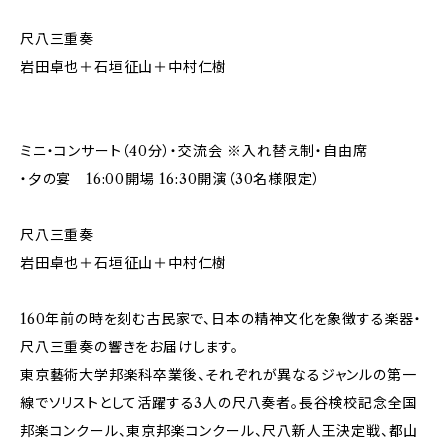
尺八三重奏
岩田卓也＋石垣征山＋中村仁樹
ミニ・コンサート（40分）・交流会 ※入れ替え制・自由席
・夕の宴 16:00開場 16:30開演（30名様限定）
尺八三重奏
岩田卓也＋石垣征山＋中村仁樹
160年前の時を刻む古民家で、日本の精神文化を象徴する楽器・
尺八三重奏の響きをお届けします。
東京藝術大学邦楽科卒業後、それぞれが異なるジャンルの第一
線でソリストとして活躍する3人の尺八奏者。長谷検校記念全国
邦楽コンクール、東京邦楽コンクール、尺八新人王決定戦、都山