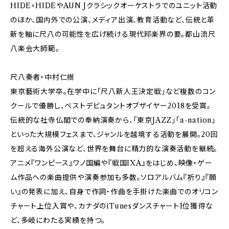
HIDE×HIDEやAUN Jクラシックオーケストラでのユニット活動
のほか、国内外での公演、メディア出演、教育活動など、伝統と革
新を軸に尺八の可能性を広げ続ける現代邦楽界の要。都山流尺
八楽会大師範。
尺八奏者・中村仁樹
東京藝術大学卒。在学中に「尺八新人王決定戦」など複数のコン
クールで優勝し、ベストデビュタントオブザイヤー2018を受賞。
伝統的な社寺仏閣での奉納演奏から、「東京JAZZ」「a-nation」
といった大規模フェスまで、ジャンルを越境する活動を展開。20回
を超える海外公演など、世界を舞台に精力的な演奏活動を継続。
アニメ『ワンピース』ワノ国編や『戦国IXA』をはじめ、映像・ゲー
ム作品への楽曲提供や演奏参加も多数。ソロアルバム『祈り』『願
い』の発表に加え、自身で作詞・作曲を手掛けた楽曲でのオリコン
チャート上位入賞や、カナダのiTunesダンスチャート1位獲得な
ど、多岐にわたる実績を持つ。