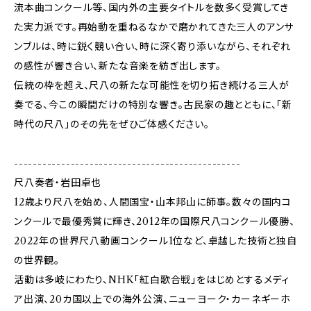
流本曲コンクール等、国内外の主要タイトルを数多く受賞してき
た実力派です。再始動を重ねるなかで磨かれてきた三人のアンサ
ンブルは、時に鋭く競い合い、時に深く寄り添いながら、それぞれ
の感性が響き合い、新たな音楽を紡ぎ出します。
伝統の枠を超え、尺八の新たな可能性を切り拓き続ける三人が
奏でる、今この瞬間だけの特別な響き。古民家の趣とともに、「新
時代の尺八」のその先をぜひご体感ください。
------------------------------------------------
尺八奏者・岩田卓也
12歳より尺八を始め、人間国宝・山本邦山に師事。数々の国内コ
ンクールで最優秀賞に輝き、2012年の国際尺八コンクール優勝、
2022年の世界尺八動画コンクール1位など、卓越した技術と独自
の世界観。
活動は多岐にわたり、NHK「紅白歌合戦」をはじめとするメディ
ア出演、20カ国以上での海外公演、ニューヨーク・カーネギーホ