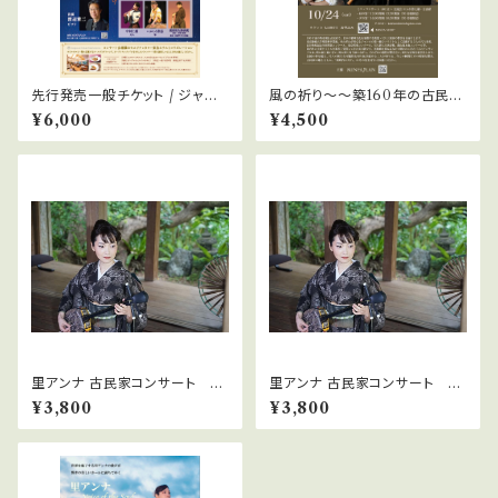
先行発売一般チケット / ジャー・
風の祈り〜〜築160年の古民家
パンファン・コンサート 〜和の
に響く尺八の音〜 / 昼の宴
¥6,000
¥4,500
伝統と響き合う 一般チケット
里アンナ 古民家コンサート 夕
里アンナ 古民家コンサート 昼
の宴
の宴
¥3,800
¥3,800