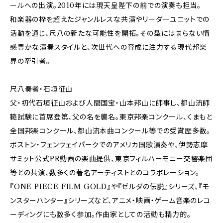
ールへの出演。2010年には現天皇陛下の前での演奏も担当。
和楽器の枠を超えたジャンルレスな共演やリーダーユニットでの
活動を通じ、尺八の新たな可能性を開拓。その型にはまらない情
感豊かな演奏スタイルと、次世代への育成に注力する現代邦楽
界の牽引者。
尺八奏者・石垣征山
父・初代石垣征山および人間国宝・山本邦山に師事し、都山流師
範試験に首席登第、父の名を襲名。東京邦楽コンクール、くまもと
全国邦楽コンクール、都山流本曲コンクール等での受賞歴多数。
ボストン・フェンウェイパークでのアメリカ国歌演奏や、伊勢志摩
サミット公式PR動画の楽曲提供、東京フィルハーモニー交響楽団
等との共演、数多くの著名アーティストとのコラボレーション。
『ONE PIECE FILM GOLD』や『ゼルダの伝説』シリーズ、『モ
ンスターハンター』シリーズなど、アニメ・映画・ゲーム音楽のレコ
ーディングにも数多く参加。作曲家としての活動も精力的。