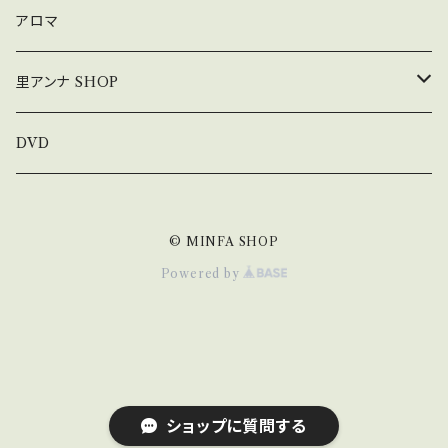
アロマ
里アンナ SHOP
コンサート
DVD
オリジナル手ぬぐい
© MINFA SHOP
オリジナルマスク
Powered by
ショップに質問する