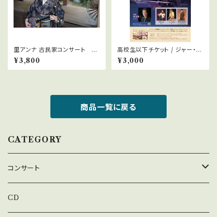
里アンナ 古民家コンサート 昼
高校生以下チケット / ジャー・パ
の宴
ンファン・コンサート 〜和の伝
¥3,800
¥3,000
統と響き合う
商品一覧に戻る
CATEGORY
コンサート
上松美香コンサート
CD