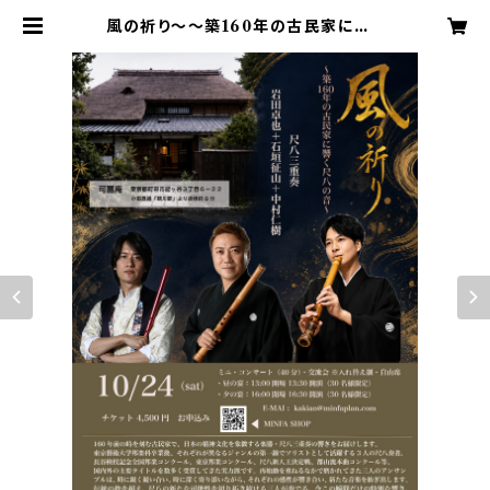
風の祈り〜〜築160年の古民家に響く
尺八の音〜 / 夕の宴 | MINFA S
HOP