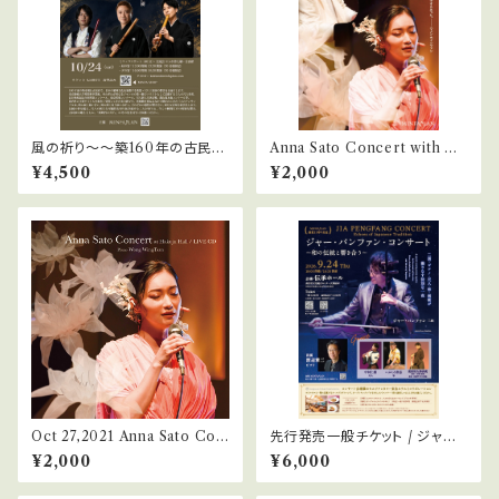
風の祈り〜〜築160年の古民家
Anna Sato Concert with W
に響く尺八の音〜 / 夕の宴
ong WingTsan at Hakuju H
¥4,500
¥2,000
all / LIVE DVD
Oct 27,2021 Anna Sato Con
先行発売一般チケット / ジャー・
cert at Hakuju Hall / LIVE
パンファン・コンサート 〜和の
¥2,000
¥6,000
CD
伝統と響き合う 一般チケット