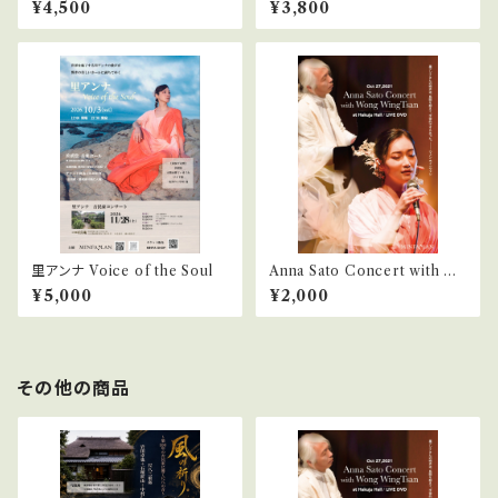
¥4,500
¥3,800
里アンナ Voice of the Soul
Anna Sato Concert with W
ong WingTsan at Hakuju H
¥5,000
¥2,000
all / LIVE DVD
その他の商品