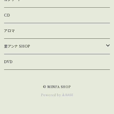
上松美香コンサート
CD
アロマ
里アンナ SHOP
コンサート
DVD
オリジナル手ぬぐい
© MINFA SHOP
オリジナルマスク
Powered by