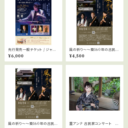
先行発売一般チケット / ジャー・
風の祈り〜〜築160年の古民家
パンファン・コンサート 〜和の
に響く尺八の音〜 / 昼の宴
¥6,000
¥4,500
伝統と響き合う 一般チケット
風の祈り〜〜築160年の古民家
里アンナ 古民家コンサート 昼
に響く尺八の音〜 / 夕の宴
の宴